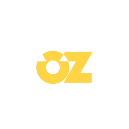
10 Temmuz 20
yaptigi yere gelmis. Thales’i goren ahali de cevresinde toplanmaya
 cariyeyi cagirarak kucagina oturmasini istemis. Topluluk acaba Thales
gi uzerinde harekeket ettirerek o unlu teoremini aciklamis: birbirini k
den bir avuc tohum cikararak cariyeye” savur tohumlari dussun yesersinle
in arasinda tohum nasil yesersin” diye mirildanirken ” guclu tohumlar